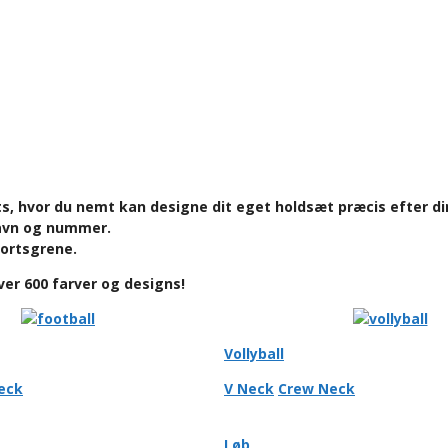
, hvor du nemt kan designe dit eget holdsæt præcis efter di
 navn og nummer.
portsgrene.
r 600 farver og designs!​
Vollyball
eck
V Neck
Crew Neck
Løb