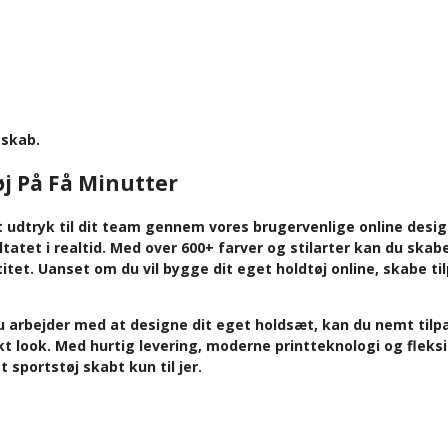
sskab.
øj På Få Minutter
 udtryk til dit team gennem vores brugervenlige online design
tatet i realtid. Med over 600+ farver og stilarter kan du skab
ntitet. Uanset om du vil bygge dit eget holdtøj online, skabe t
du arbejder med at designe dit eget holdsæt, kan du nemt tilp
kt look. Med hurtig levering, moderne printteknologi og fleks
 sportstøj skabt kun til jer.