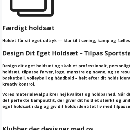
Færdigt holdsæt
Holdet får sit eget udtryk — klar til træning, kamp og fælle
Design Dit Eget Holdsæt – Tilpas Sportst
Design dit eget holdsæt og skab et professionelt, personligt
holdsæt, tilpasse farver, logo, mønstre og navne, og se resul
basketball, volleyball og håndbold – helt efter dit holds ide
kreativ kontrol.
Vores materialevalg sikrer høj kvalitet og holdbarhed. Når 
det perfekte kampoutfit, der giver dit hold et stærkt og uni
eget holdsæt i dag og giv dit holds identitet liv med tilpasset
Klubber der designer med os