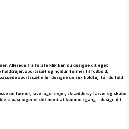
er. Allerede fra første klik kan du designe dit eget
e holdtrøjer, sportssæt og holduniformer til fodbold,
ilpassede sportssæt eller designe unisex holdtøj, får du fuld
asse uniformer, lave logo-trøjer, skræddersy farver og skabe
ible tilpasninger er det nemt at komme i gang – design dit