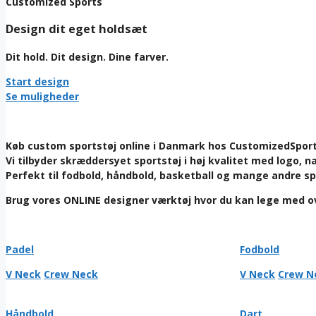
Customized Sports
Design dit eget holdsæt
Dit hold. Dit design. Dine farver.
Start design
Se muligheder
Køb custom sportstøj online i Danmark hos CustomizedSports
Vi tilbyder skræddersyet sportstøj i høj kvalitet med logo,
Perfekt til fodbold, håndbold, basketball og mange andre s
Brug vores ONLINE designer værktøj hvor du kan lege med ove
Padel
Fodbold
V Neck
Crew Neck
V Neck
Crew N
Håndbold
Dart