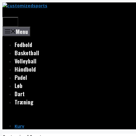
Skip
to
content
Menu
Menu
Fodbold
Basketball
Volleyball
Håndbold
Padel
Løb
Dart
Træning
Kurv