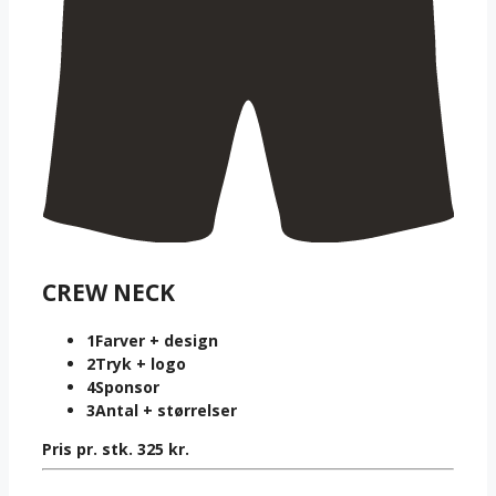
CREW NECK
1
Farver + design
2
Tryk + logo
4
Sponsor
3
Antal + størrelser
Pris pr. stk.
325
kr.