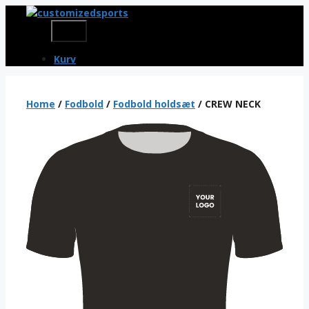
Skip
to
Menu
content
Kurv
Home
/
Fodbold
/
Fodbold holdsæt
/ CREW NECK