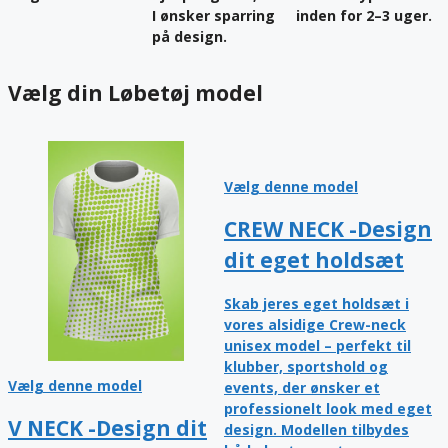
I ønsker sparring
inden for
2–3 uger
.​
på design.​
Vælg din Løbetøj model​
Vælg denne model
CREW NECK -Design
dit eget holdsæt​
Skab jeres eget holdsæt i
vores alsidige
Crew-neck
unisex model
– perfekt til
klubber, sportshold og
Vælg denne model
events, der ønsker et
professionelt look med eget
V NECK -Design dit
design. Modellen tilbydes