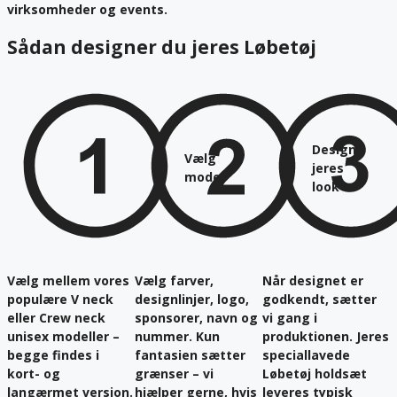
virksomheder og events.
Sådan designer du jeres Løbetøj
Design
Vælg
jeres
model
look​
Vælg mellem vores
Vælg farver,
Når designet er
populære
V neck
designlinjer, logo,
godkendt, sætter
eller
Crew neck
sponsorer, navn og
vi gang i
unisex modeller –
nummer. Kun
produktionen. Jeres
begge findes i
fantasien sætter
speciallavede
kort- og
grænser – vi
Løbetøj holdsæt
langærmet version.
hjælper gerne, hvis
leveres typisk