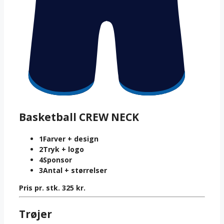
Basketball CREW NECK
1
Farver + design
2
Tryk + logo
4
Sponsor
3
Antal + størrelser
Pris pr. stk.
325
kr.
Trøjer