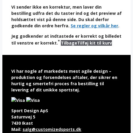
Vi sender ikke en korrektur, men laver din
bestilling udfra det du taster ind og det preview af
holdsættet vist på denne side. Du skal derfor
godkende din ordre herfra.
Se regler og vilkår her
.
Jeg godkender at indtastede er korrekt og billedet
*
til venstre er korrekt.
Tilbage
Tilføj kit til kurv
Vi har nogle af markedets mest agile design –
produktion og forsendelses aftaler, der sikrer en
hurtig og smertefri proces fra bestilling til
levering af dit unikke sportstøj.
Sport Design ApS
Saturnvej 5
7430 Ikast
Mail:
salg@customizedsports.dk