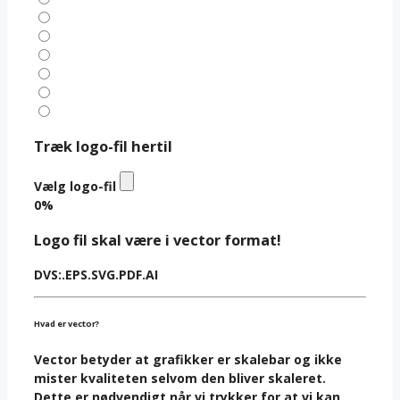
Træk logo-fil hertil
Vælg logo-fil
0%
Logo fil skal være i vector format!
DVS:
.EPS
.SVG
.PDF
.AI
Hvad er vector?
Vector betyder at grafikker er skalebar og ikke
mister kvaliteten selvom den bliver skaleret.
Dette er nødvendigt når vi trykker for at vi kan