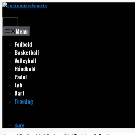
Skip
to
content
Menu
Menu
Fodbold
Basketball
Volleyball
Håndbold
Padel
Løb
Dart
Træning
Kurv