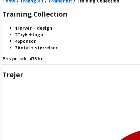
Home
/
Traiing kit
/
Trainer Kit
/ Training Collection
Training Collection
1
Farver + design
2
Tryk + logo
4
Sponsor
3
Antal + størrelser
Pris pr. stk.
475
kr.
Trøjer