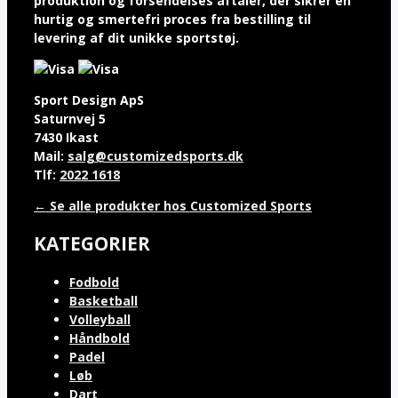
produktion og forsendelses aftaler, der sikrer en
hurtig og smertefri proces fra bestilling til
levering af dit unikke sportstøj.
Sport Design ApS
Saturnvej 5
7430 Ikast
Mail:
salg@customizedsports.dk
Tlf:
2022 1618
← Se alle produkter hos Customized Sports
KATEGORIER
Fodbold
Basketball
Volleyball
Håndbold
Padel
Løb
Dart