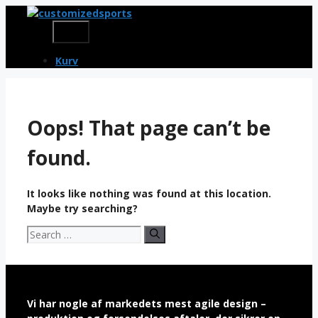
Skip
to
Menu
content
Kurv
Oops! That page can’t be
found.
It looks like nothing was found at this location.
Maybe try searching?
Search
for:
Vi har nogle af markedets mest agile design –