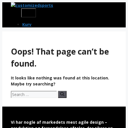
Skip
to
Menu
content
Kurv
Oops! That page can’t be
found.
It looks like nothing was found at this location.
Maybe try searching?
Search
for:
Vi har nogle af markedets mest agile design –