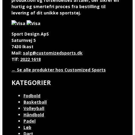
produktion og forsendelses aftaler, der sikrer en
hurtig og smertefri proces fra bestilling til
levering af dit unikke sportstøj.
Sport Design ApS
Saturnvej 5
7430 Ikast
Mail:
salg@customizedsports.dk
Tlf:
2022 1618
← Se alle produkter hos Customized Sports
KATEGORIER
Fodbold
Basketball
Volleyball
Håndbold
Padel
Løb
Dart